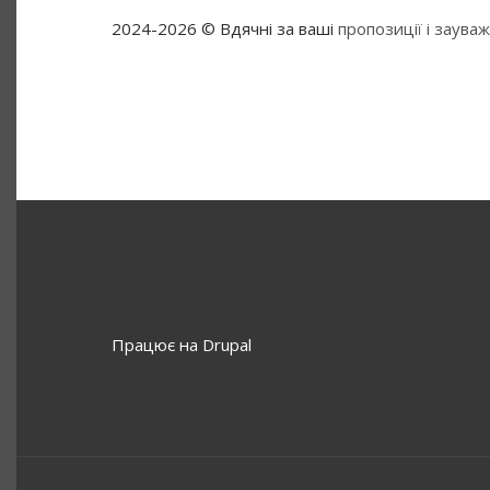
2024-2026 © Вдячні за ваші
пропозиції і заува
Працює на
Drupal