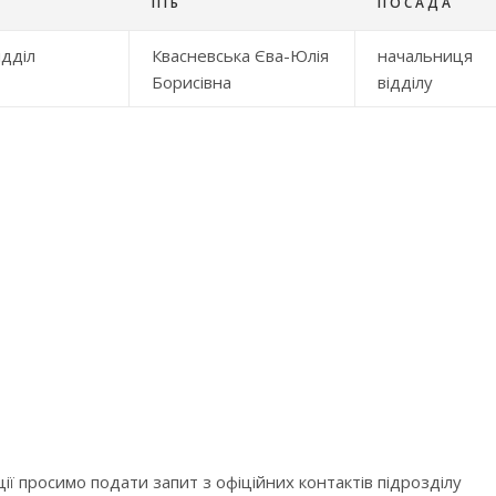
ПІБ
ПОСАДА
ідділ
Квасневська Єва-Юлія
начальниця
Борисівна
відділу
ї просимо подати запит з офіційних контактів підрозділу