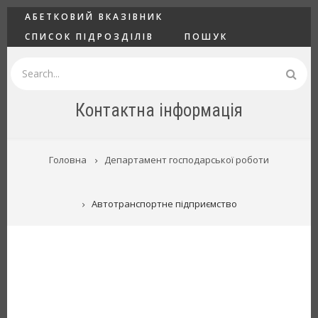
Перейти
ГОЛОВНЕ
АБЕТКОВИЙ ВКАЗІВНИК
до
СПИСОК ПІДРОЗДІЛІВ
ПОШУК
основного
вмісту
Пошук
Контактна інформація
РЯДОК
Головна
Департамент господарської роботи
НАВІҐАЦІЇ
Автотранспортне підприємство