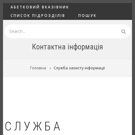
Перейти
ГОЛОВНЕ
АБЕТКОВИЙ ВКАЗІВНИК
до
СПИСОК ПІДРОЗДІЛІВ
ПОШУК
основного
вмісту
Пошук
Контактна інформація
РЯДОК
Головна
Служба захисту інформації
НАВІҐАЦІЇ
СЛУЖБА