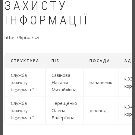
ЗАХИСТУ
ІНФОРМАЦІЇ
https://kpi.ua/szi
СТРУКТУРА
ПІБ
ПОСАДА
АДР
Служба
Савінова
к.337
захисту
Наталія
начальник
корп
інформації
Михайлівна
Служба
Терещенко
к.347
захисту
Олена
діловод
корп
інформації
Валеріївна