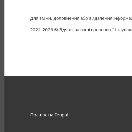
Для зміни, доповнення або видалення інформаці
2024-2026 © Вдячні за ваші
пропозиції і заува
Працює на
Drupal