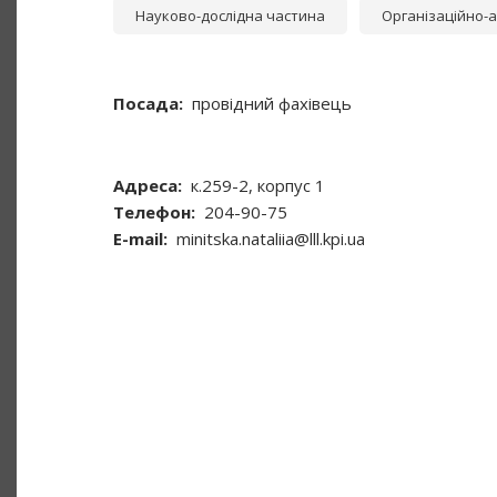
Науково-дослідна частина
Організаційно-а
Посада
провідний фахівець
Адреса
к.259-2, корпус 1
Телефон
204-90-75
Е-mail
minitska.nataliia@lll.kpi.ua