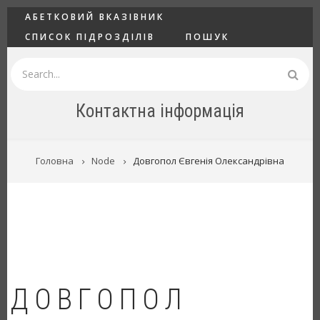
Перейти
ГОЛОВНЕ
АБЕТКОВИЙ ВКАЗІВНИК
до
СПИСОК ПІДРОЗДІЛІВ
ПОШУК
основного
вмісту
Пошук
Контактна інформація
РЯДОК
Головна
Node
Довгопол Євгенія Олександрівна
НАВІҐАЦІЇ
ДОВГОПОЛ