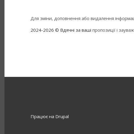
Для зміни, доповнення або видалення інформаці
2024-2026 © Вдячні за ваші
пропозиції і заува
Працює на
Drupal