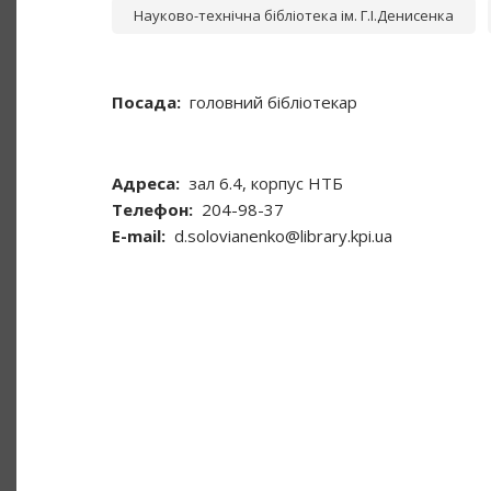
Науково-технічна бібліотека ім. Г.І.Денисенка
Посада
головний бібліотекар
Адреса
зал 6.4, корпус НТБ
Телефон
204-98-37
Е-mail
d.solovianenko@library.kpi.ua