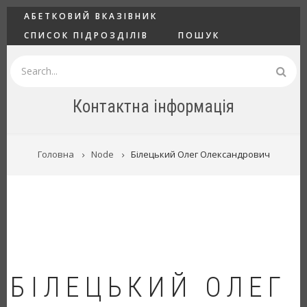
Перейти
ГОЛОВНЕ
АБЕТКОВИЙ ВКАЗІВНИК
до
СПИСОК ПІДРОЗДІЛІВ
ПОШУК
основного
вмісту
Пошук
Контактна інформація
РЯДОК
Головна
Node
Білецький Олег Олександрович
НАВІҐАЦІЇ
БІЛЕЦЬКИЙ ОЛЕГ