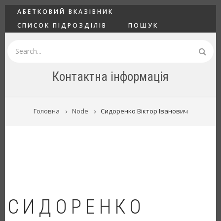
Перейти
ГОЛОВНЕ
АБЕТКОВИЙ ВКАЗІВНИК
до
СПИСОК ПІДРОЗДІЛІВ
ПОШУК
основного
вмісту
Пошук
Контактна інформація
РЯДОК
Головна
Node
Сидоренко Віктор Іванович
НАВІҐАЦІЇ
СИДОРЕНКО