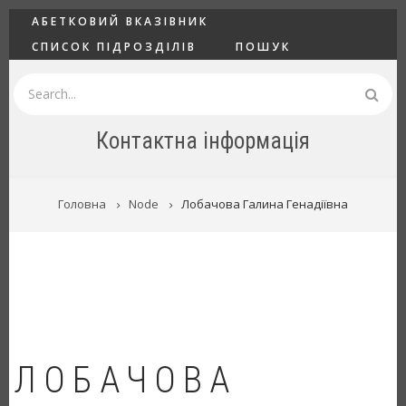
Перейти
ГОЛОВНЕ
АБЕТКОВИЙ ВКАЗІВНИК
до
СПИСОК ПІДРОЗДІЛІВ
ПОШУК
основного
вмісту
Пошук
Контактна інформація
РЯДОК
Головна
Node
Лобачова Галина Генадіївна
НАВІҐАЦІЇ
ЛОБАЧОВА