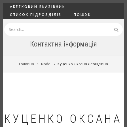
Перейти
ГОЛОВНЕ
АБЕТКОВИЙ ВКАЗІВНИК
до
СПИСОК ПІДРОЗДІЛІВ
ПОШУК
основного
вмісту
Пошук
Контактна інформація
РЯДОК
Головна
Node
Куценко Оксана Леонідівна
НАВІҐАЦІЇ
КУЦЕНКО ОКСАНА