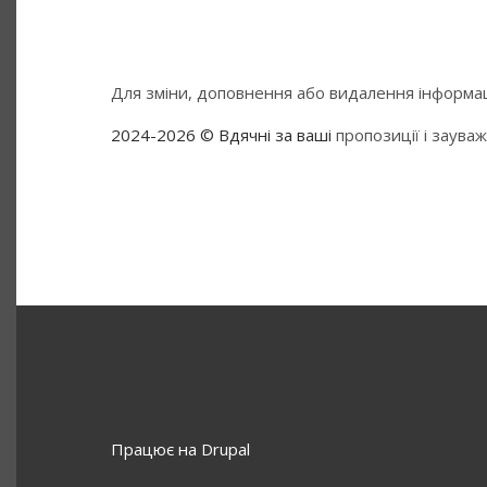
Для зміни, доповнення або видалення інформаці
2024-2026 © Вдячні за ваші
пропозиції і заува
Працює на
Drupal