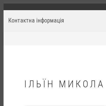
Перейти
ГОЛОВНЕ
до
основного
Контактна інформація
вмісту
РЯДОК
НАВІҐАЦІЇ
ІЛЬЇН МИКОЛА