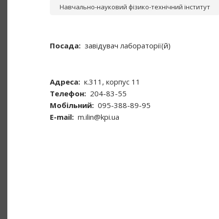
Навчально-науковий фізико-технічний інститут
Посада
завідувач лабораторії(й)
Адреса
к.311, корпус 11
Телефон
204-83-55
Мобільний
095-388-89-95
Е-mail
m.ilin@kpi.ua