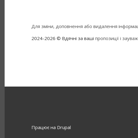
Для зміни, доповнення або видалення інформаці
2024-2026 © Вдячні за ваші
пропозиції і заува
Працює на
Drupal