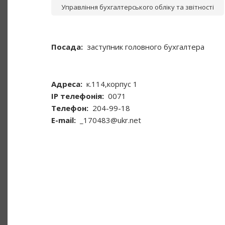
Управління бухгалтерського обліку та звітності
Посада
заступник головного бухгалтера
Адреса
к.114,корпус 1
ІР телефонія
0071
Телефон
204-99-18
Е-mail
_170483@ukr.net