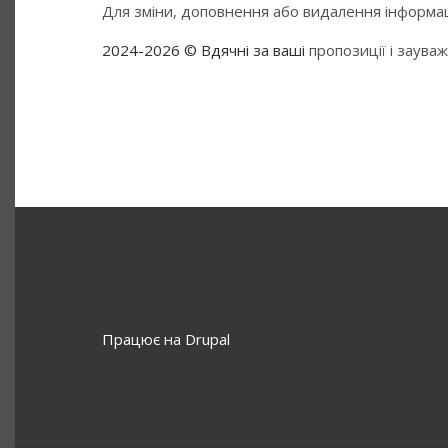
Для зміни, доповнення або видалення інформаці
2024-2026 © Вдячні за ваші
пропозиції і заува
Працює на
Drupal