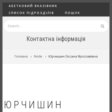
Перейти
ГОЛОВНЕ
АБЕТКОВИЙ ВКАЗІВНИК
до
СПИСОК ПІДРОЗДІЛІВ
ПОШУК
основного
вмісту
Пошук
Контактна інформація
РЯДОК
Головна
Node
Юрчишин Оксана Ярославівна
НАВІҐАЦІЇ
ЮРЧИШИН