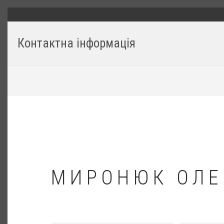
Перейти
ГОЛОВНЕ
до
основного
Контактна інформація
вмісту
РЯДОК
НАВІҐАЦІЇ
МИРОНЮК ОЛЕ