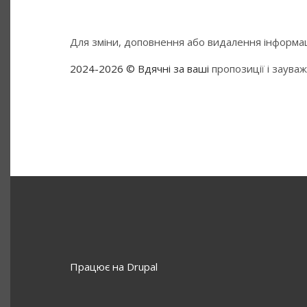
Для зміни, доповнення або видалення інформаці
2024-2026 © Вдячні за ваші
пропозиції і заува
Працює на
Drupal