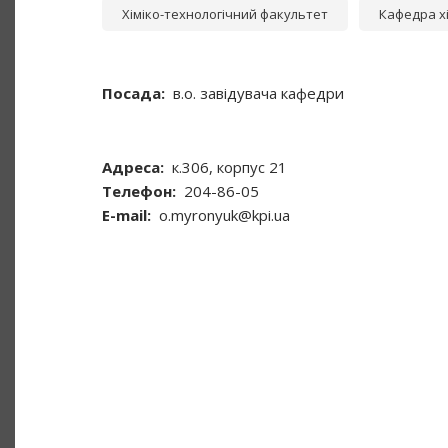
Хіміко-технологічний факультет
Кафедра хі
Посада
в.о. завідувача кафедри
Адреса
к.306, корпус 21
Телефон
204-86-05
Е-mail
o.myronyuk@kpi.ua