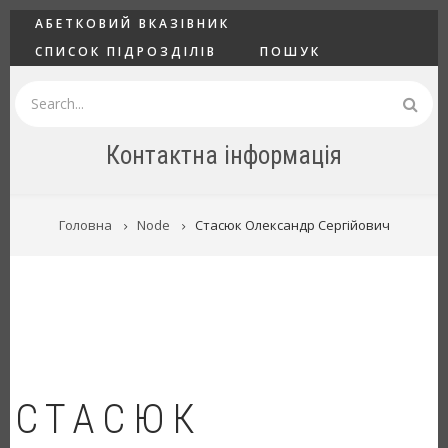
Перейти
ГОЛОВНЕ
АБЕТКОВИЙ ВКАЗІВНИК
до
СПИСОК ПІДРОЗДІЛІВ
ПОШУК
основного
вмісту
Пошук
Контактна інформація
РЯДОК
Головна
Node
Стасюк Олександр Сергійович
НАВІҐАЦІЇ
СТАСЮК