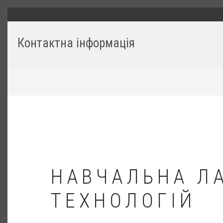
Перейти
ГОЛОВНЕ
до
основного
Контактна інформація
вмісту
РЯДОК
НАВІҐАЦІЇ
НАВЧАЛЬНА Л
ТЕХНОЛОГІЙ