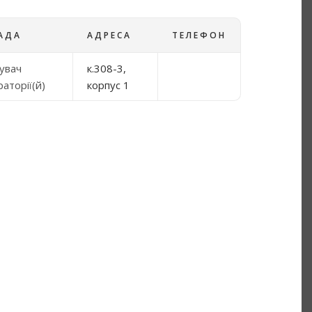
АДА
АДРЕСА
ТЕЛЕФОН
дувач
к.308-3,
аторії(й)
корпус 1