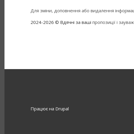
Для зміни, доповнення або видалення інформаці
2024-2026 © Вдячні за ваші
пропозиції і заува
Працює на
Drupal