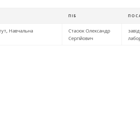
ПІБ
ПОС
тут
,
Навчальна
Стасюк Олександр
заві
Сергійович
лабор