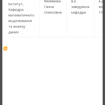
Яйлимова
в.о.
к.2
інститут
,
Ганна
завідувача
кор
Кафедра
Олексіївна
кафедри
11
математичного
моделювання
та аналізу
даних