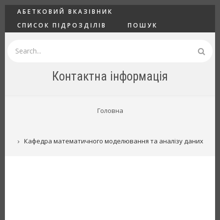
Перейти
ГОЛОВНЕ
АБЕТКОВИЙ ВКАЗІВНИК
до
СПИСОК ПІДРОЗДІЛІВ
ПОШУК
основного
вмісту
Пошук
Контактна інформація
РЯДОК
Головна
НАВІҐАЦІЇ
Кафедра математичного моделювання та аналізу даних