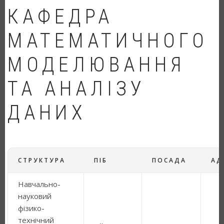
КАФЕДРА
МАТЕМАТИЧНОГО
МОДЕЛЮВАННЯ
ТА АНАЛІЗУ
ДАНИХ
СТРУКТУРА
ПІБ
ПОСАДА
АД
Навчально-
науковий
фізико-
технічний