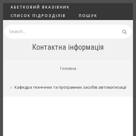
Перейти
ГОЛОВНЕ
АБЕТКОВИЙ ВКАЗІВНИК
до
СПИСОК ПІДРОЗДІЛІВ
ПОШУК
основного
вмісту
Пошук
Контактна інформація
РЯДОК
Головна
НАВІҐАЦІЇ
Кафедра технічних та програмних засобів автоматизації