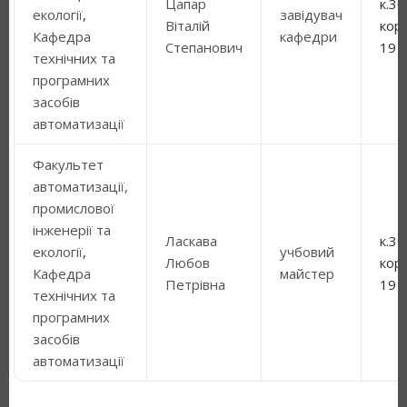
Цапар
к.30
екології
,
завідувач
Віталій
кор
Кафедра
кафедри
Степанович
19
технічних та
програмних
засобів
автоматизації
Факультет
автоматизації,
промислової
інженерії та
Ласкава
к.30
екології
,
учбовий
Любов
кор
Кафедра
майстер
Петрівна
19
технічних та
програмних
засобів
автоматизації