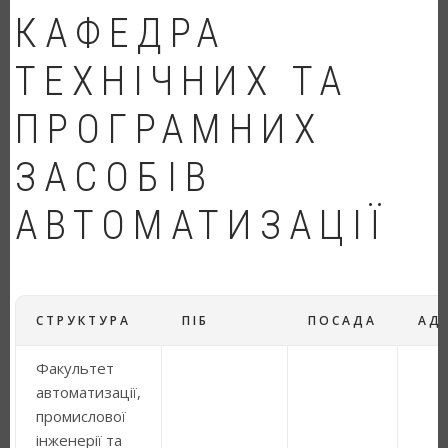
КАФЕДРА
ТЕХНІЧНИХ ТА
ПРОГРАМНИХ
ЗАСОБІВ
АВТОМАТИЗАЦІЇ
СТРУКТУРА
ПІБ
ПОСАДА
АД
Факультет
автоматизації,
промислової
інженерії та