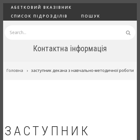
Перейти
ГОЛОВНЕ
АБЕТКОВИЙ ВКАЗІВНИК
до
СПИСОК ПІДРОЗДІЛІВ
ПОШУК
основного
вмісту
Пошук
Контактна інформація
РЯДОК
Головна
заступник декана з навчально-методичної роботи
НАВІҐАЦІЇ
ЗАСТУПНИК