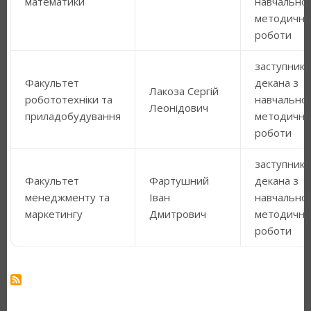
математики
навчально
методично
роботи
заступник
Факультет
декана з
Лакоза Сергій
робототехніки та
навчально
Леонідович
приладобудування
методично
роботи
заступник
Факультет
Фартушний
декана з
менеджменту та
Іван
навчально
маркетингу
Дмитрович
методично
роботи