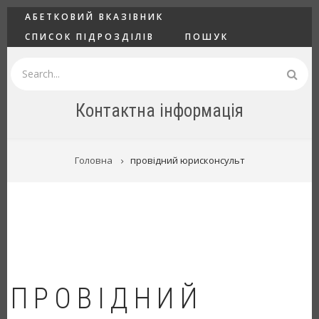
Перейти
ГОЛОВНЕ
АБЕТКОВИЙ ВКАЗІВНИК
до
СПИСОК ПІДРОЗДІЛІВ
ПОШУК
основного
вмісту
Пошук
Контактна інформація
РЯДОК
Головна
провідний юрисконсульт
НАВІҐАЦІЇ
ПРОВІДНИЙ