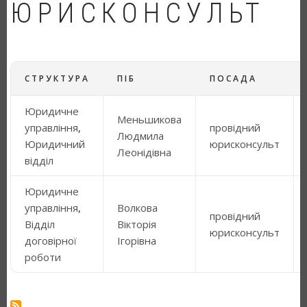
ЮРИСКОНСУЛЬТ
СТРУКТУРА
ПІБ
ПОСАДА
Юридичне
Меньшикова
управління
,
провідний
Людмила
Юридичний
юрисконсульт
Леонідівна
відділ
Юридичне
управління
,
Волкова
провідний
Відділ
Вікторія
юрисконсульт
договірної
Ігорівна
роботи